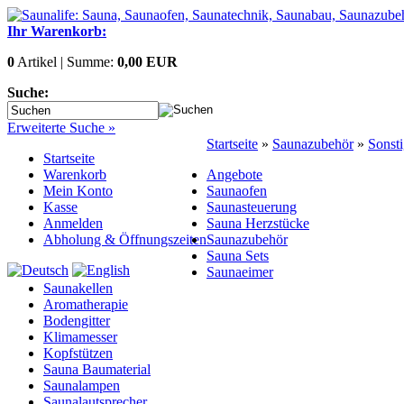
Ihr Warenkorb:
0
Artikel | Summe:
0,00 EUR
Suche:
Erweiterte Suche »
Startseite
»
Saunazubehör
»
Sonsti
Startseite
Warenkorb
Angebote
Mein Konto
Saunaofen
Kasse
Saunasteuerung
Anmelden
Sauna Herzstücke
Abholung & Öffnungszeiten
Saunazubehör
Sauna Sets
Saunaeimer
Saunakellen
Aromatherapie
Bodengitter
Klimamesser
Kopfstützen
Sauna Baumaterial
Saunalampen
Saunalautsprecher