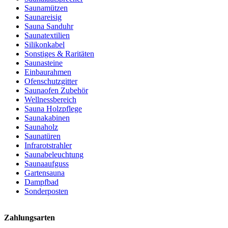
Saunamützen
Saunareisig
Sauna Sanduhr
Saunatextilien
Silikonkabel
Sonstiges & Raritäten
Saunasteine
Einbaurahmen
Ofenschutzgitter
Saunaofen Zubehör
Wellnessbereich
Sauna Holzpflege
Saunakabinen
Saunaholz
Saunatüren
Infrarotstrahler
Saunabeleuchtung
Saunaaufguss
Gartensauna
Dampfbad
Sonderposten
Zahlungsarten