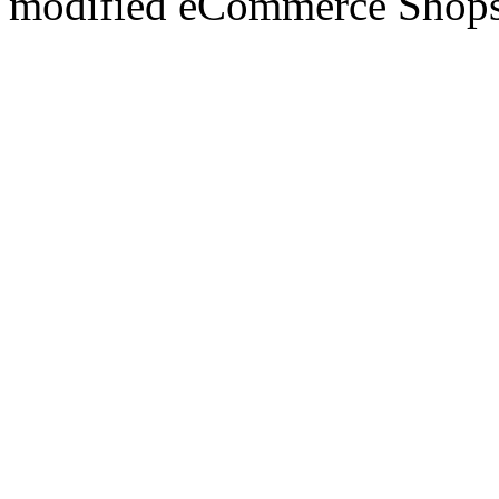
mod
ified eCommerce Shop