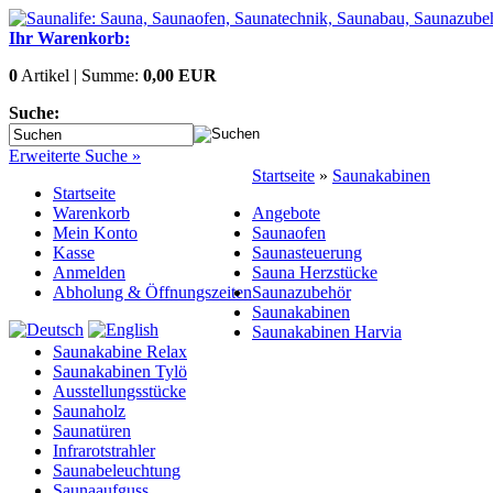
Ihr Warenkorb:
0
Artikel | Summe:
0,00 EUR
Suche:
Erweiterte Suche »
Startseite
»
Saunakabinen
Startseite
Warenkorb
Angebote
Mein Konto
Saunaofen
Kasse
Saunasteuerung
Anmelden
Sauna Herzstücke
Abholung & Öffnungszeiten
Saunazubehör
Saunakabinen
Saunakabinen Harvia
Saunakabine Relax
Saunakabinen Tylö
Ausstellungsstücke
Saunaholz
Saunatüren
Infrarotstrahler
Saunabeleuchtung
Saunaaufguss