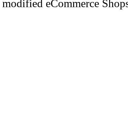
mod
ified eCommerce Shop