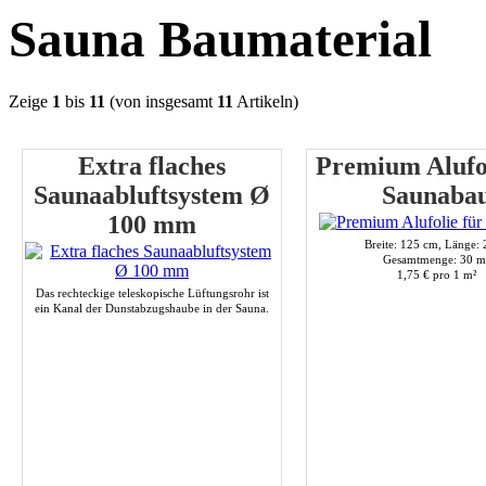
Sauna Baumaterial
Zeige
1
bis
11
(von insgesamt
11
Artikeln)
Extra flaches
Premium Alufol
Saunaabluftsystem Ø
Saunaba
100 mm
Breite: 125 cm, Länge:
Gesamtmenge: 30 m
1,75 € pro 1 m²
Das rechteckige teleskopische Lüftungsrohr ist
ein Kanal der Dunstabzugshaube in der Sauna.