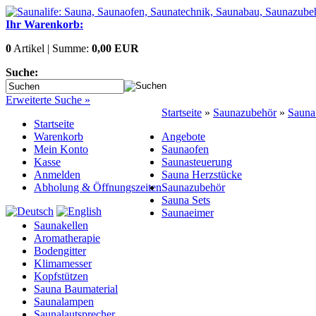
Ihr Warenkorb:
0
Artikel | Summe:
0,00 EUR
Suche:
Erweiterte Suche »
Startseite
»
Saunazubehör
»
Sauna
Startseite
Warenkorb
Angebote
Mein Konto
Saunaofen
Kasse
Saunasteuerung
Anmelden
Sauna Herzstücke
Abholung & Öffnungszeiten
Saunazubehör
Sauna Sets
Saunaeimer
Saunakellen
Aromatherapie
Bodengitter
Klimamesser
Kopfstützen
Sauna Baumaterial
Saunalampen
Saunalautsprecher