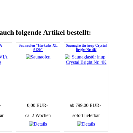
auch folgende Artikel bestellt:
A
Saunaofen "Herkules XL
Saunaglastür inup Crystal
S120"
Bright Nr. 4K
0,00 EUR
ab 799,00 EUR
*
*
*
bar
ca. 2 Wochen
sofort lieferbar