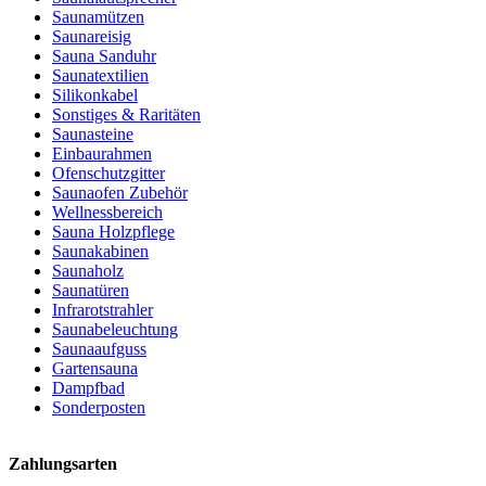
Saunamützen
Saunareisig
Sauna Sanduhr
Saunatextilien
Silikonkabel
Sonstiges & Raritäten
Saunasteine
Einbaurahmen
Ofenschutzgitter
Saunaofen Zubehör
Wellnessbereich
Sauna Holzpflege
Saunakabinen
Saunaholz
Saunatüren
Infrarotstrahler
Saunabeleuchtung
Saunaaufguss
Gartensauna
Dampfbad
Sonderposten
Zahlungsarten