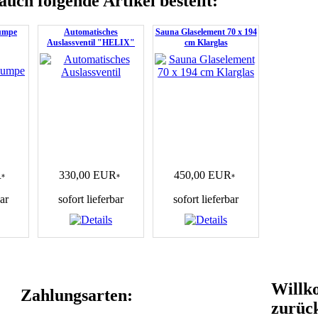
auch folgende Artikel bestellt:
umpe
Automatisches
Sauna Glaselement 70 x 194
Auslassventil "HELIX"
cm Klarglas
R
330,00 EUR
450,00 EUR
*
*
*
bar
sofort lieferbar
sofort lieferbar
Will
Zahlungsarten:
zurüc