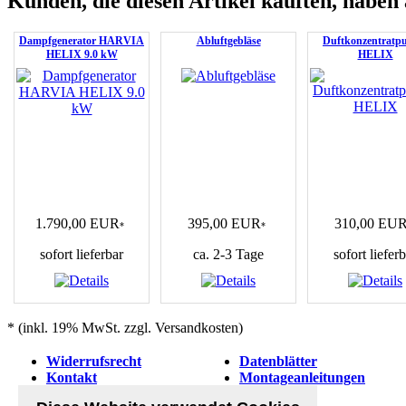
Kunden, die diesen Artikel kauften, haben 
Dampfgenerator HARVIA
Abluftgebläse
Duftkonzentratp
HELIX 9.0 kW
HELIX
1.790,00 EUR
395,00 EUR
310,00 EU
*
*
sofort lieferbar
ca. 2-3 Tage
sofort liefer
* (inkl. 19% MwSt. zzgl. Versandkosten)
Widerrufsrecht
Datenblätter
Kontakt
Montageanleitungen
Datenschutzerklärung
Abholung &