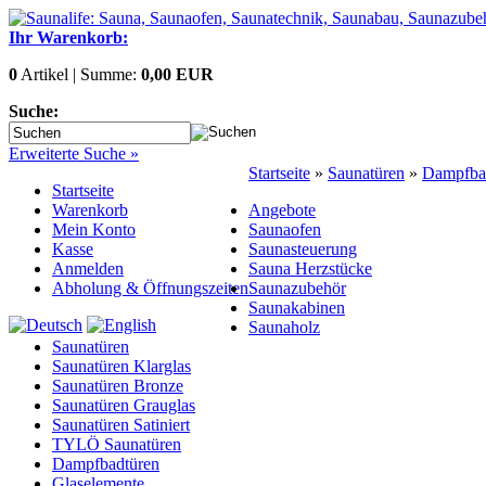
Ihr Warenkorb:
0
Artikel | Summe:
0,00 EUR
Suche:
Erweiterte Suche »
Startseite
»
Saunatüren
»
Dampfba
Startseite
Warenkorb
Angebote
Mein Konto
Saunaofen
Kasse
Saunasteuerung
Anmelden
Sauna Herzstücke
Abholung & Öffnungszeiten
Saunazubehör
Saunakabinen
Saunaholz
Saunatüren
Saunatüren Klarglas
Saunatüren Bronze
Saunatüren Grauglas
Saunatüren Satiniert
TYLÖ Saunatüren
Dampfbadtüren
Glaselemente