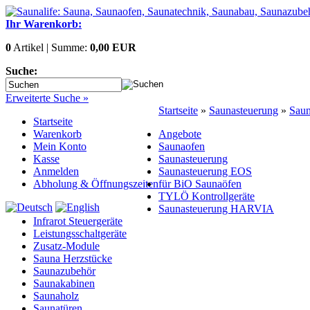
Ihr Warenkorb:
0
Artikel | Summe:
0,00 EUR
Suche:
Erweiterte Suche »
Startseite
»
Saunasteuerung
»
Saun
Startseite
Warenkorb
Angebote
Mein Konto
Saunaofen
Kasse
Saunasteuerung
Anmelden
Saunasteuerung EOS
Abholung & Öffnungszeiten
für BiO Saunaöfen
TYLÖ Kontrollgeräte
Saunasteuerung HARVIA
Infrarot Steuergeräte
Leistungsschaltgeräte
Zusatz-Module
Sauna Herzstücke
Saunazubehör
Saunakabinen
Saunaholz
Saunatüren