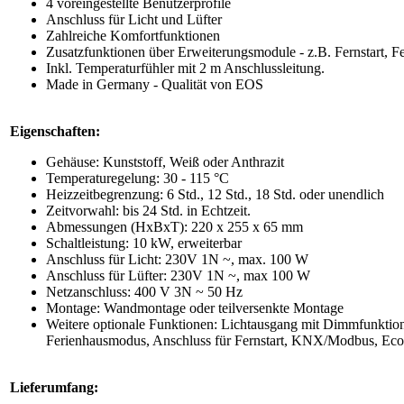
4 voreingestellte Benutzerprofile
Anschluss für Licht und Lüfter
Zahlreiche Komfortfunktionen
Zusatzfunktionen über Erweiterungsmodule - z.B. Fernstart, 
Inkl. Temperaturfühler mit 2 m Anschlussleitung.
Made in Germany - Qualität von EOS
Eigenschaften:
Gehäuse: Kunststoff, Weiß oder Anthrazit
Temperaturegelung: 30 - 115 °C
Heizzeitbegrenzung: 6 Std., 12 Std., 18 Std. oder unendlich
Zeitvorwahl: bis 24 Std. in Echtzeit.
Abmessungen (HxBxT): 220 x 255 x 65 mm
Schaltleistung: 10 kW, erweiterbar
Anschluss für Licht: 230V 1N ~, max. 100 W
Anschluss für Lüfter: 230V 1N ~, max 100 W
Netzanschluss: 400 V 3N ~ 50 Hz
Montage: Wandmontage oder teilversenkte Montage
Weitere optionale Funktionen: Lichtausgang mit Dimmfunktion,
Ferienhausmodus, Anschluss für Fernstart, KNX/Modbus, Eco 
Lieferumfang: